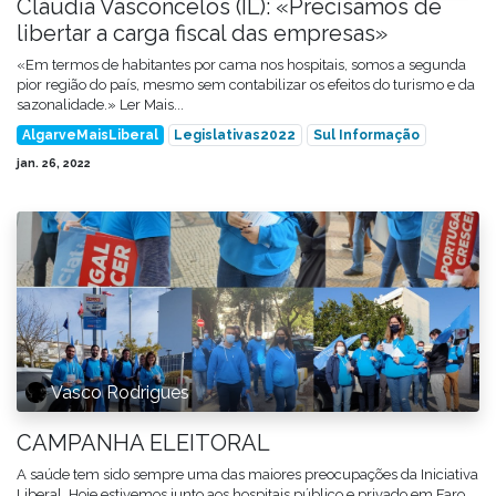
Cláudia Vasconcelos (IL): «Precisamos de
libertar a carga fiscal das empresas»
«Em termos de habitantes por cama nos hospitais, somos a segunda
pior região do país, mesmo sem contabilizar os efeitos do turismo e da
sazonalidade.» Ler Mais...
AlgarveMaisLiberal
Legislativas2022
Sul Informação
jan. 26, 2022
Vasco Rodrigues
CAMPANHA ELEITORAL
A saúde tem sido sempre uma das maiores preocupações da Iniciativa
Liberal. Hoje estivemos junto aos hospitais público e privado em Faro,