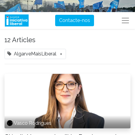
Contacte-nos
12 Articles
AlgarveMaisLiberal
×
Vasco Rodrigues