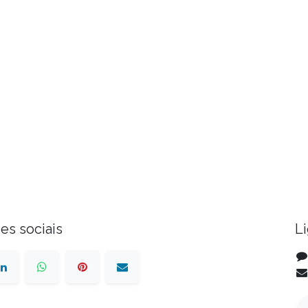
des sociais
L