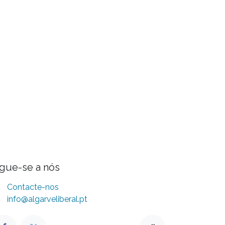
igue-se a nós
Contacte-nos
info@algarveliberal.pt