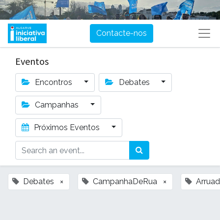
Contacte-nos
Eventos
Encontros
Debates
Campanhas
Próximos Eventos
Debates
×
CampanhaDeRua
×
Arrua