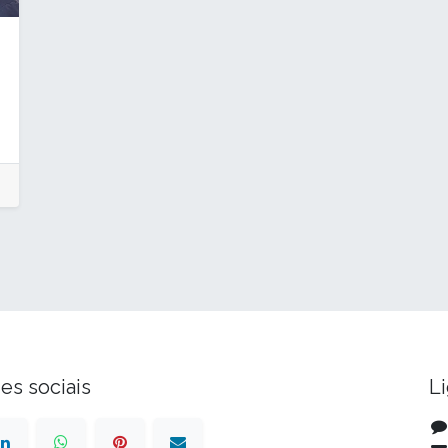
des sociais
L