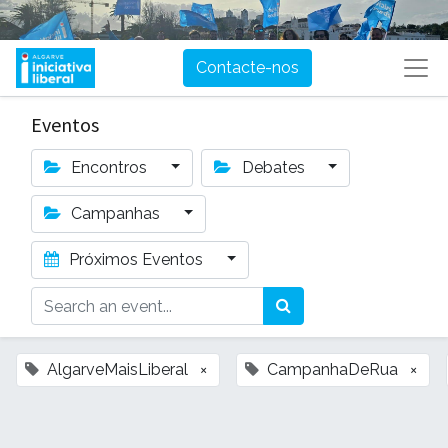
Contacte-nos
Eventos
Encontros
Debates
Campanhas
Próximos Eventos
AlgarveMaisLiberal
×
CampanhaDeRua
×