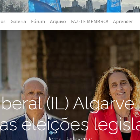
eos
Galeria
Fórum
Arquivo
FAZ-TE MEMBRO!
Aprender
Liberal (IL) Algarve 
as eleições legisl
Jornal Barlavento