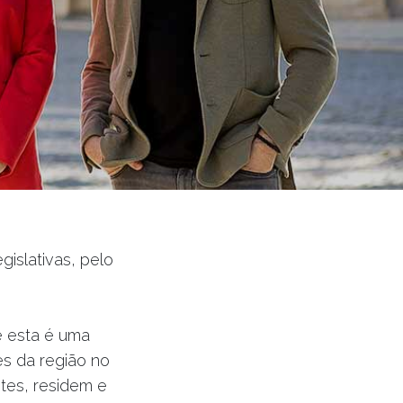
s
egislativas, pelo
e esta é uma
es da região no
ntes, residem e