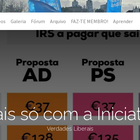
eos
Galeria
Fórum
Arquivo
FAZ-TE MEMBRO!
Aprender
s só com a Iniciat
Verdades Liberais